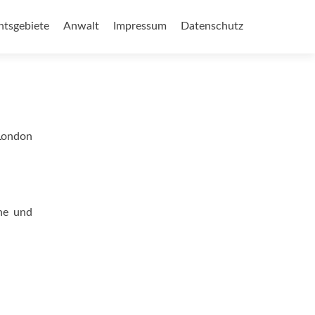
p
htsgebiete
Anwalt
Impressum
Datenschutz
tent
(London
che und