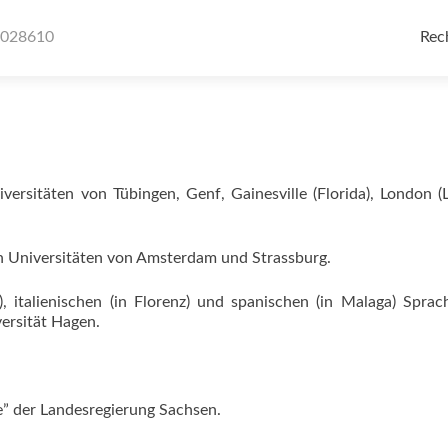
Ski
to
6028610
Rec
con
ersitäten von Tübingen, Genf, Gainesville (Florida), London 
 Universitäten von Amsterdam und Strassburg.
 italienischen (in Florenz) und spanischen (in Malaga) Spra
versität Hagen.
e” der Landesregierung Sachsen.