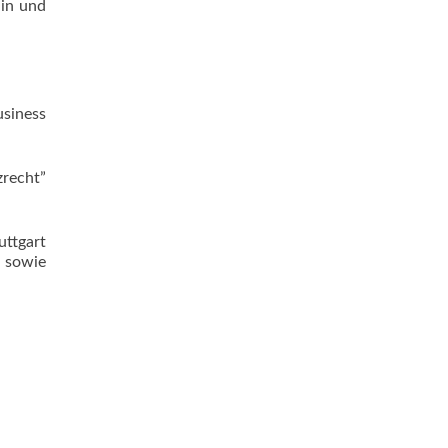
lin und
usiness
zrecht”
uttgart
 sowie