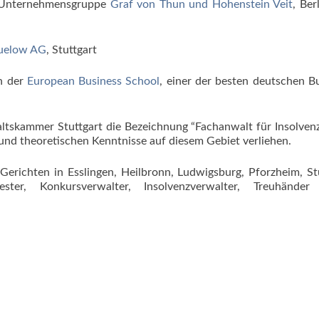
er Unternehmensgruppe
Graf von Thun und Hohenstein Veit
, Ber
uelow AG
, Stuttgart
n der
European Business School
, einer der besten deutschen B
tskammer Stuttgart die Bezeichnung “Fachanwalt für Insolven
und theoretischen Kenntnisse auf diesem Gebiet verliehen.
Gerichten in Esslingen, Heilbronn, Ludwigsburg, Pforzheim, St
ter, Konkursverwalter, Insolvenzverwalter, Treuhänder