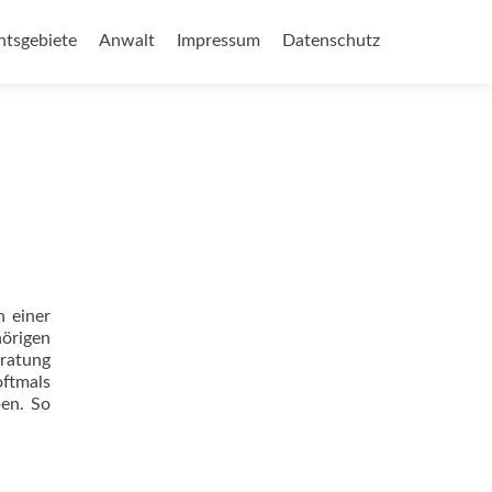
p
htsgebiete
Anwalt
Impressum
Datenschutz
tent
n einer
örigen
eratung
ftmals
ben. So