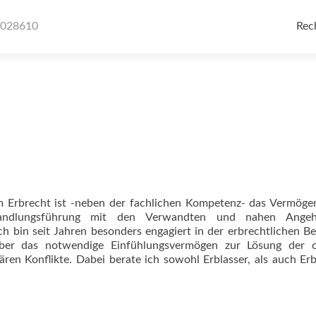
Ski
to
6028610
Rec
con
m Erbrecht ist -neben der fachlichen Kompetenz- das Vermöge
handlungsführung mit den Verwandten und nahen Angeh
ch bin seit Jahren besonders engagiert in der erbrechtlichen B
ber das notwendige Einfühlungsvermögen zur Lösung der o
iären Konflikte. Dabei berate ich sowohl Erblasser, als auch Er
ht