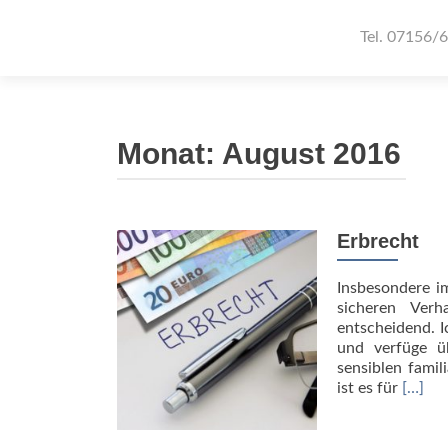
Tel. 07156/
Monat:
August 2016
Erbrecht
Insbesondere i
sicheren Ver
entscheidend. I
und verfüge ü
sensiblen famil
Read
ist es für
[…]
more
about
Erbrec